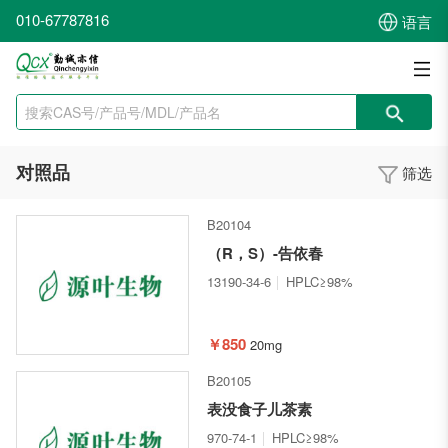
010-67787816
语言
对照品
筛选
B20104
（R，S）-告依春
13190-34-6
HPLC≥98%
￥850
20mg
B20105
表没食子儿茶素
970-74-1
HPLC≥98%