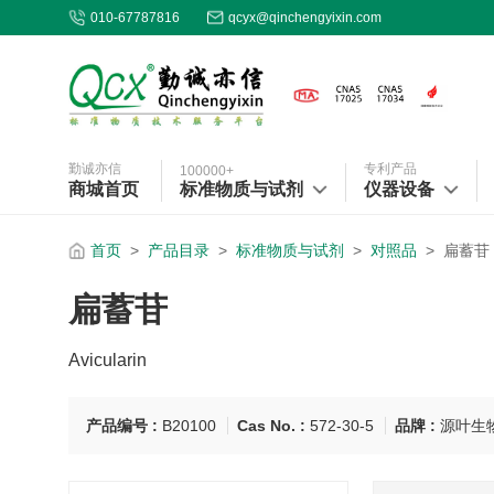
010-67787816
qcyx@qinchengyixin.com
勤诚亦信
专利产品
100000+
商城首页
标准物质与试剂
仪器设备
首页
>
产品目录
>
标准物质与试剂
>
对照品
>
扁蓄苷
扁蓄苷
Avicularin
产品编号 :
B20100
Cas No. :
572-30-5
品牌 :
源叶生