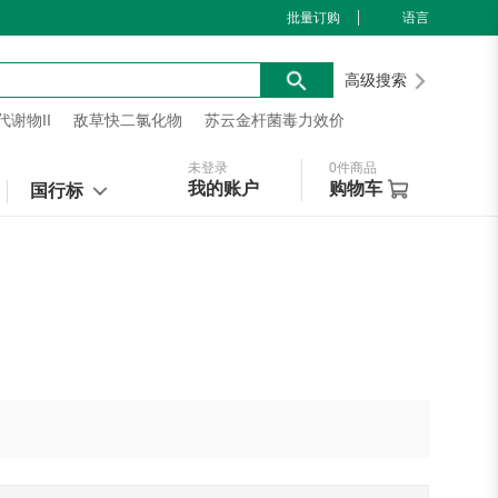
批量订购
语言
高级搜索
谢物II
敌草快二氯化物
苏云金杆菌毒力效价
未登录
0
件商品
我的账户
购物车
国行标