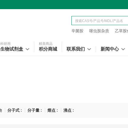
辛菌胺
噻虫胺杂质
乙草胺代
科研用
精美商品
生物试剂盒
积分商城
联系我们
新闻中心
物
分子式 :
分子量 :
熔点 :
沸点 :