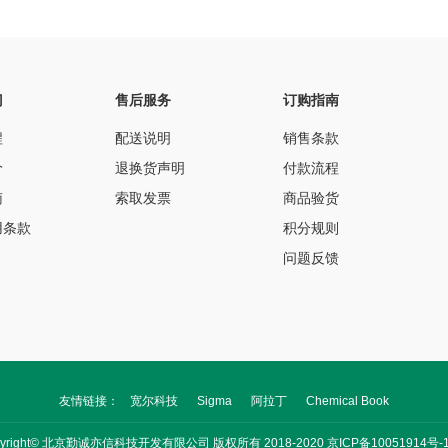
门
售后服务
订购指南
程
配送说明
销售条款
价
退换货声明
付款流程
南
索取发票
商品验货
用条款
积分规则
问题反馈
友情链接：
宽尔科技
Sigma
阿拉丁
Chemical Book
pyright© 北京勤诚亦信科技开发有限公司 版权所有 2018-2020
京ICP备10051914号-