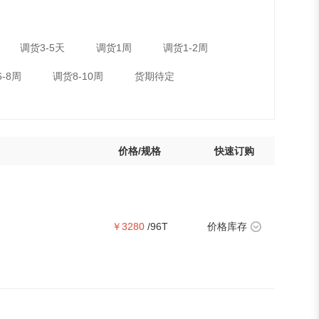
调货3-5天
调货1周
调货1-2周
-8周
调货8-10周
货期待定
价格/规格
快速订购
￥3280
/96T
价格库存