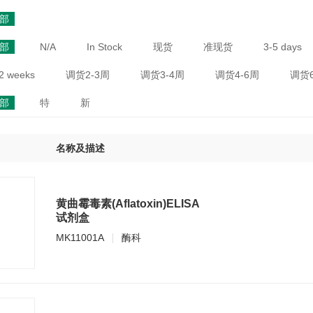
部
部
N/A
In Stock
现货
准现货
3-5 days
2 weeks
调货2-3周
调货3-4周
调货4-6周
调货6
部
特
新
名称及描述
黄曲霉毒素(Aflatoxin)ELISA
试剂盒
MK11001A
酶科