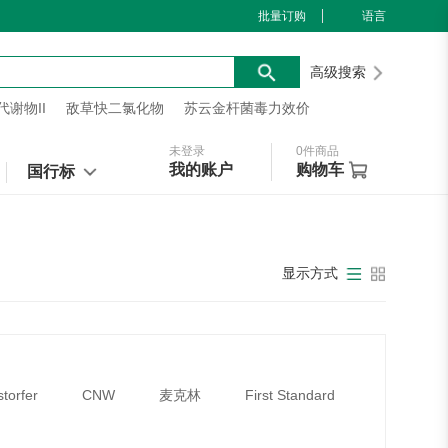
批量订购
语言
高级搜索
谢物II
敌草快二氯化物
苏云金杆菌毒力效价
未登录
0
件商品
我的账户
购物车
国行标
显示方式
storfer
CNW
麦克林
First Standard