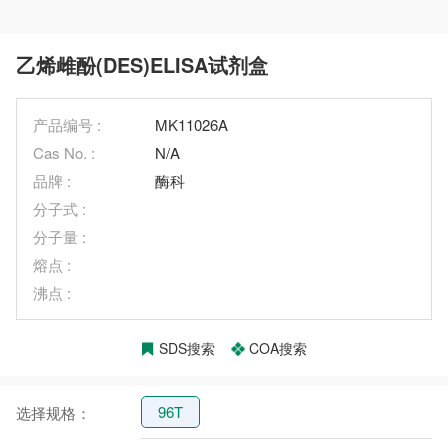
乙烯雌酚(DES)ELISA试剂盒
产品编号 :
MK11026A
Cas No. :
N/A
品牌 :
酶科
分子式 :
分子量 :
熔点 :
沸点 :
SDS搜索
COA搜索
96T
选择规格：