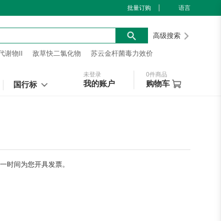
批量订购
语言
高级搜索
谢物II
敌草快二氯化物
苏云金杆菌毒力效价
未登录
0
件商品
我的账户
购物车
国行标
第一时间为您开具发票。