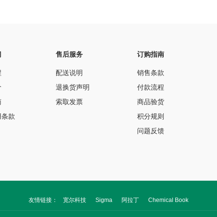
门
售后服务
订购指南
程
配送说明
销售条款
价
退换货声明
付款流程
南
索取发票
商品验货
用条款
积分规则
问题反馈
友情链接：
宽尔科技
Sigma
阿拉丁
Chemical Book