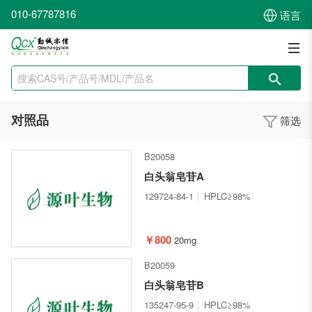
010-67787816
语言
对照品
筛选
B20058
白头翁皂苷A
129724-84-1
HPLC≥98%
￥800
20mg
B20059
白头翁皂苷B
135247-95-9
HPLC≥98%