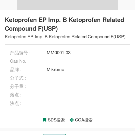
Ketoprofen EP Imp. B Ketoprofen Related
Compound F(USP)
Ketoprofen EP Imp. B Ketoprofen Related Compound F(USP)
产品编号 :
MM0001-03
Cas No. :
品牌 :
Mikromo
分子式 :
分子量 :
熔点 :
沸点 :
SDS搜索
COA搜索