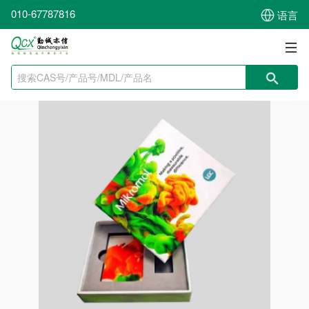
010-67787816
语言