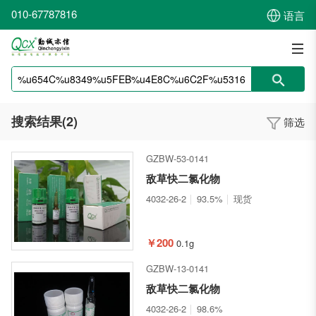
010-67787816
语言
搜索结果(2)
筛选
GZBW-53-0141
敌草快二氯化物
4032-26-2
93.5%
现货
￥200
0.1g
GZBW-13-0141
敌草快二氯化物
4032-26-2
98.6%