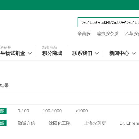
辛菌胺
噻虫胺杂质
乙草胺代
科研用
精美商品
生物试剂盒
积分商城
联系我们
新闻中心
结果
部
0-100
100-1000
>1000
部
勤诚亦信
沈阳化工院
上海农药所
Dr. Ehren