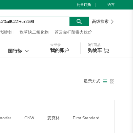
批量订购
语言
高级搜索
谢物II
敌草快二氯化物
苏云金杆菌毒力效价
未登录
0
件商品
我的账户
购物车
国行标
显示方式
storfer
CNW
麦克林
First Standard