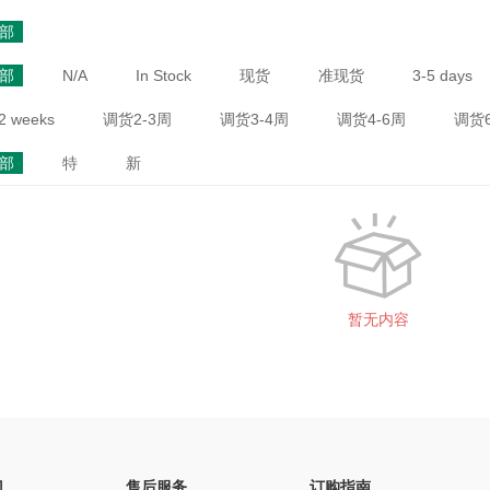
部
部
N/A
In Stock
现货
准现货
3-5 days
2 weeks
调货2-3周
调货3-4周
调货4-6周
调货6
部
特
新
暂无内容
门
售后服务
订购指南