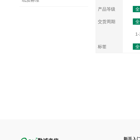
纸质标准
产品等级
全
交货周期
全
1-
标签
全
新手入